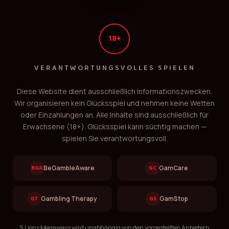
18+
VERANTWORTUNGSVOLLES SPIELEN
Diese Website dient ausschließlich Informationszwecken.
Wir organisieren kein Glücksspiel und nehmen keine Wetten
oder Einzahlungen an. Alle Inhalte sind ausschließlich für
Erwachsene (18+). Glücksspiel kann süchtig machen —
5 Lions Megaways Support
spielen Sie verantwortungsvoll.
Online — Antwort in ~1 Min.
BGA
GC
BeGambleAware
GamCare
GT
GS
Gambling Therapy
GamStop
5 Lions Megaways wird unabhängig von den vorgestellten Anbietern