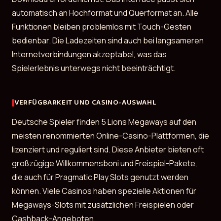
automatisch an Hochformat und Querformat an. Alle
Funktionen bleiben problemlos mit Touch-Gesten
bedienbar. Die Ladezeiten sind auch bei langsameren
Internetverbindungen akzeptabel, was das
Spielerlebnis unterwegs nicht beeinträchtigt.
VERFÜGBARKEIT UND CASINO-AUSWAHL
Deutsche Spieler finden 5 Lions Megaways auf den
meisten renommierten Online-Casino-Plattformen, die
lizenziert und reguliert sind. Diese Anbieter bieten oft
großzügige Willkommensboni und Freispiel-Pakete,
die auch für Pragmatic Play Slots genutzt werden
können. Viele Casinos haben spezielle Aktionen für
Megaways-Slots mit zusätzlichen Freispielen oder
Cashback-Angeboten.