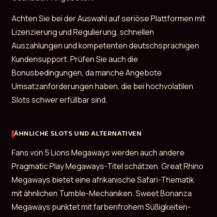
Achten Sie bei der Auswahl auf seriöse Plattformen mit
Lizenzierung und Regulierung, schnellen
Auszahlungen und kompetenten deutschsprachigen
Kundensupport. Prüfen Sie auch die
Bonusbedingungen, da manche Angebote
Umsatzanforderungen haben, die bei hochvolatilen
Slots schwer erfüllbar sind.
ÄHNLICHE SLOTS UND ALTERNATIVEN
Fans von 5 Lions Megaways werden auch andere
Pragmatic Play Megaways-Titel schätzen. Great Rhino
Megaways bietet eine afrikanische Safari-Thematik
mit ähnlichen Tumble-Mechaniken. Sweet Bonanza
Megaways punktet mit farbenfrohem Süßigkeiten-